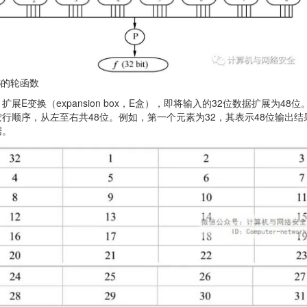
ES的轮函数
扩展E变换（expansion box，E盒），即将输入的32位数据扩展为
行顺序，从左至右共48位。例如，第一个元素为32，其表示48位输出结
据。