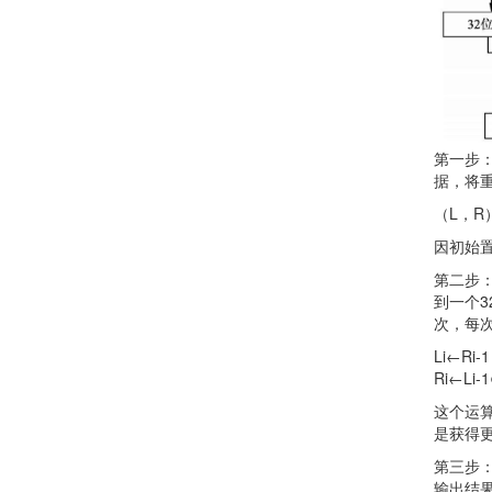
第一步：
据，将重
（L，R
因初始
第二步：
到一个3
次，每
Li←Ri-1
Ri←Li-1
这个运
是获得更
第三步：
输出结