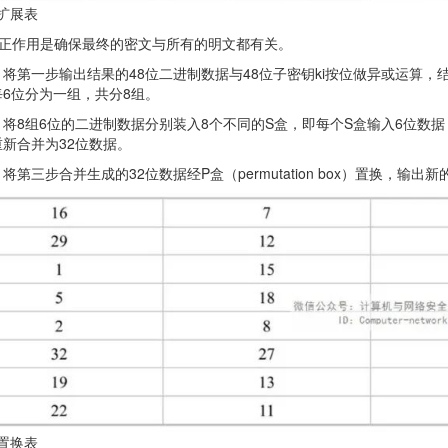
盒扩展表
真正作用是确保最终的密文与所有的明文都有关。
将第一步输出结果的48位二进制数据与48位子密钥ki按位做异或运算，
6位分为一组，共分8组。
将8组6位的二进制数据分别装入8个不同的S盒，即每个S盒输入6位数据
新合并为32位数据。
将第三步合并生成的32位数据经P盒（permutation box）置换，输出
盒置换表