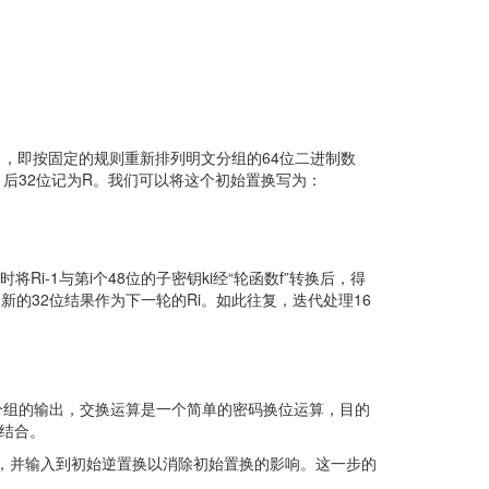
on，IP），即按固定的规则重新排列明文分组的64位二进制数
，后32位记为R。我们可以将这个初始置换写为：
Ri-1与第i个48位的子密钥ki经“轮函数f”转换后，得
新的32位结果作为下一轮的Ri。如此往复，迭代处理16
分组的输出，交换运算是一个简单的密码换位运算，目的
的结合。
16），并输入到初始逆置换以消除初始置换的影响。这一步的