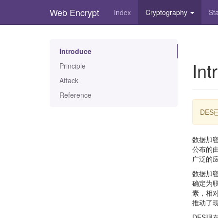
Web Encrypt
Index
Cryptography
St
Skip
to
main
Introduce
content
Int
Principle
Attack
Reference
DE
数据加密
公布的
广泛的
数据加密
确定为
素，相
推动了
DES现