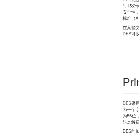
时15
安全性，
标准（A
在某些文
DES可以
Pri
DES
为一个
为56位
只是解
DES的