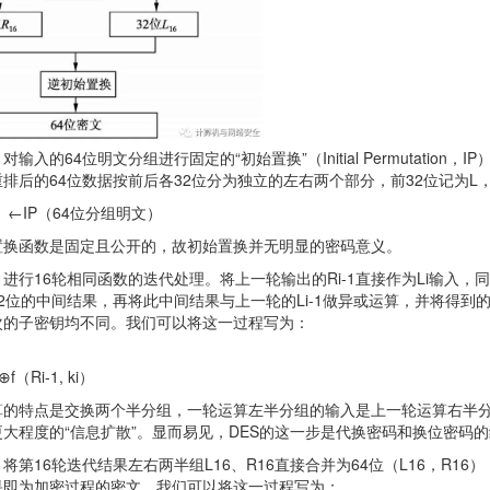
对输入的64位明文分组进行固定的“初始置换”（Initial Permutati
排后的64位数据按前后各32位分为独立的左右两个部分，前32位记为L
）←IP（64位分组明文）
置换函数是固定且公开的，故初始置换并无明显的密码意义。
进行16轮相同函数的迭代处理。将上一轮输出的Ri-1直接作为Li输入，同时将
2位的中间结果，再将此中间结果与上一轮的Li-1做异或运算，并将得到的
次的子密钥均不同。我们可以将这一过程写为：
⊕f（Ri-1, ki）
算的特点是交换两个半分组，一轮运算左半分组的输入是上一轮运算右半
大程度的“信息扩散”。显而易见，DES的这一步是代换密码和换位密码
将第16轮迭代结果左右两半组L16、R16直接合并为64位（L16，R
果即为加密过程的密文。我们可以将这一过程写为：