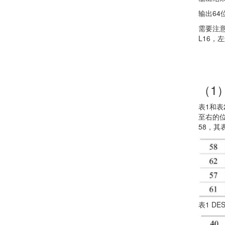
输出64位
需要注
L16，
（1
表1和表
至右的
58，其
表1 D