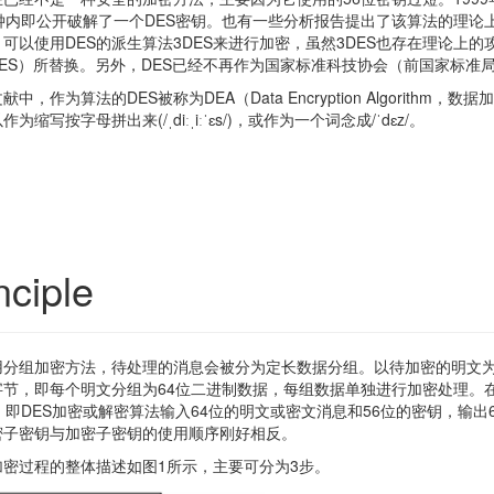
分钟内即公开破解了一个DES密钥。也有一些分析报告提出了该算法的理
可以使用DES的派生算法3DES来进行加密，虽然3DES也存在理论上的
ES）所替换。另外，DES已经不再作为国家标准科技协会（前国家标准
献中，作为算法的DES被称为DEA（Data Encryption Algorit
作为缩写按字母拼出来(/ˌdiːˌiːˈɛs/)，或作为一个词念成/ˈdɛz/。
nciple
采用分组加密方法，待处理的消息会被分为定长数据分组。以待加密的明文
字节，即每个明文分组为64位二进制数据，每组数据单独进行加密处理。在
，即DES加密或解密算法输入64位的明文或密文消息和56位的密钥，输出
密子密钥与加密子密钥的使用顺序刚好相反。
加密过程的整体描述如图1所示，主要可分为3步。