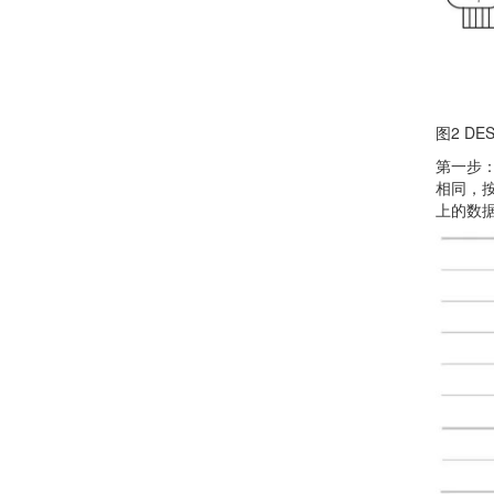
图2 D
第一步：
相同，按
上的数